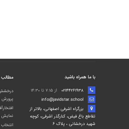
با ما همراه باشید
مطالب 
02144261938
از 7:15 تا 14:30
پرورش ش
info@javidstar.school
افتخارآ
بزرگراه اشرفی اصفهانی، بالاتر از
نمایش صحنه ای 
تقاطع باغ فیض، کنارگذر اشرفی، کوچه
شهید درخشانی ، پلاک 6
انتخاب 