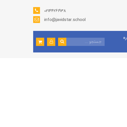
02144261938
info@javidstar.school
ره