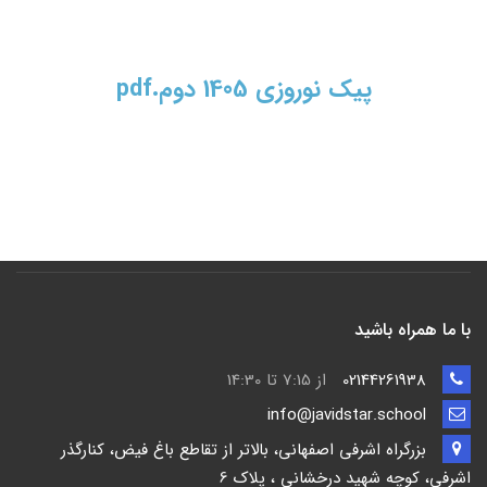
پیک نوروزی 1405 دوم.pdf
با ما همراه باشید
02144261938
از 7:15 تا 14:30
info@javidstar.school
بزرگراه اشرفی اصفهانی، بالاتر از تقاطع باغ فیض، کنارگذر
اشرفی، کوچه شهید درخشانی ، پلاک 6