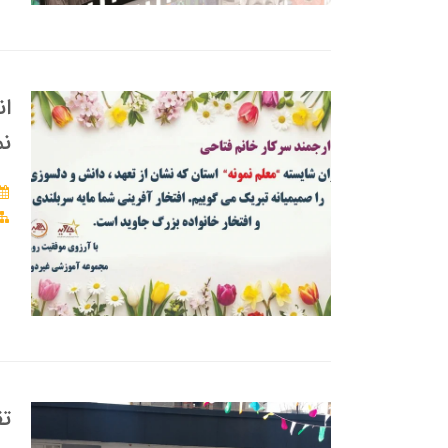
ان
نم
تق