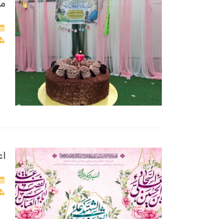
می
اع