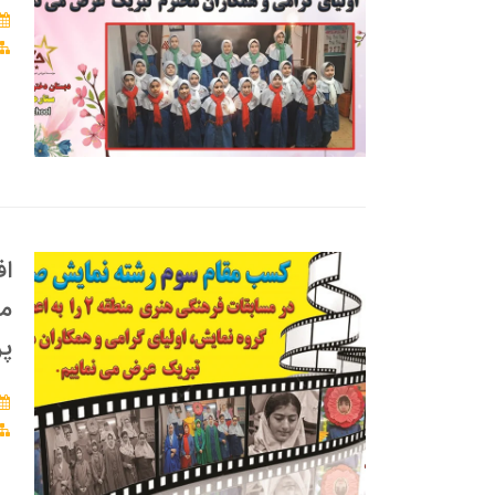
اف
پر