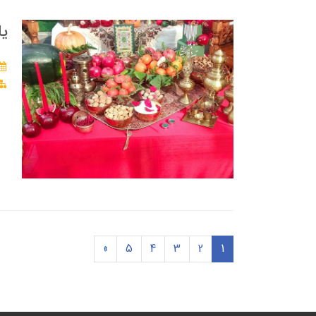
یل
»
5
4
3
2
1