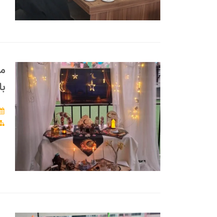
ما
با