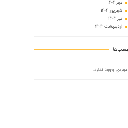
مهر 1404
شهریور 1404
تير 1404
ارديبهشت 1404
سب‌ها
موردی وجود ندارد.