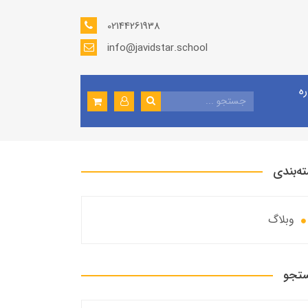
02144261938
info@javidstar.school
ره
ه‌بندی
وبلاگ
تجو