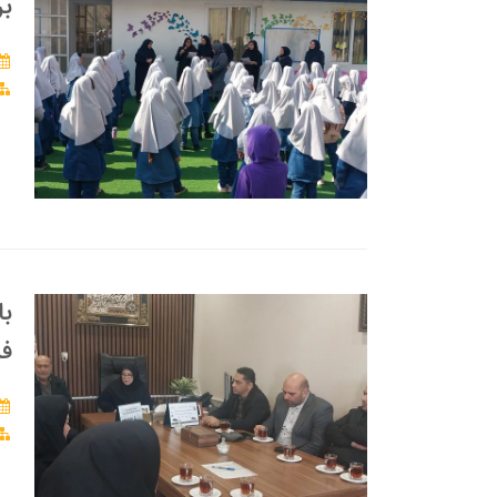
بر
فر