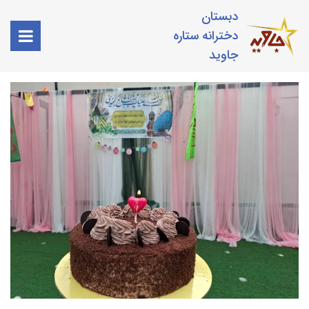
دبستان
دخترانه ستاره
جاوید