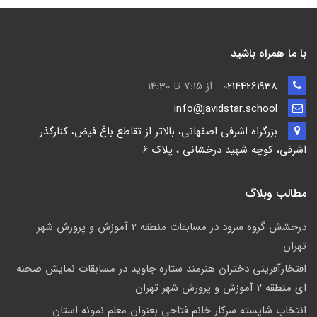
با ما همراه باشید
02144261938
از 7:15 تا 14:30
info@javidstar.school
بزرگراه اشرفی اصفهانی، بالاتر از تقاطع باغ فیض، کنارگذر
اشرفی، کوچه شهید درخشانی ، پلاک 6
مطالب وبلاگ
درخشش گروه سرود در مسابقات منطقه 2 آموزش و پرورش شهر
تهران
افتخارآفرینی دختران هنرمند ستاره جاوید در مسابقات نمایش صحنه
ای منطقه 2 آموزش و پرورش شهر تهران
انتخاب شایسته سرکار خانم فتاحی بعنوان معلم نمونه استان