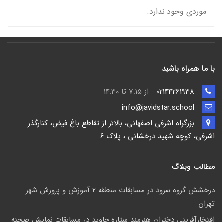
موردی وجود ندارد.
با ما همراه باشید
02144261938
از 7:15 تا 14:30
info@javidstar.school
بزرگراه اشرفی اصفهانی، بالاتر از تقاطع باغ فیض، کنارگذر
اشرفی، کوچه شهید درخشانی ، پلاک 6
مطالب وبلاگ
درخشش گروه سرود در مسابقات منطقه 2 آموزش و پرورش شهر
تهران
افتخارآفرینی دختران هنرمند ستاره جاوید در مسابقات نمایش صحنه