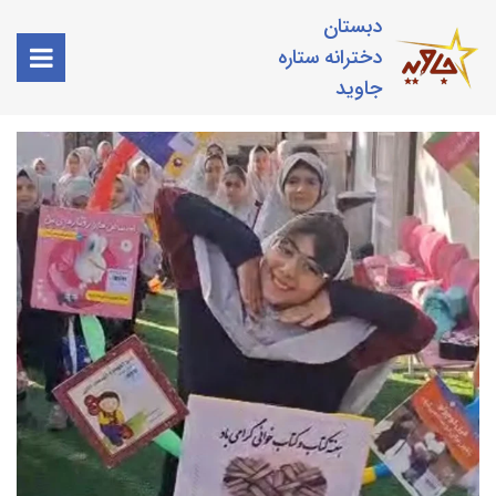
دبستان
دخترانه ستاره
جاوید