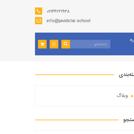
02144261938
info@javidstar.school
ره
ه‌بندی
وبلاگ
تجو