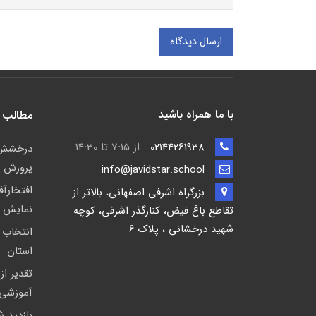
ارسال دیدگاه
با ما همراه باشید
مطالب 
02144261938
از 7:15 تا 14:30
پرورش ش
info@javidstar.school
افتخارآ
بزرگراه اشرفی اصفهانی، بالاتر از
نمایش صحنه ای 
تقاطع باغ فیض، کنارگذر اشرفی، کوچه
شهید درخشانی ، پلاک 6
انتخاب 
استان
تقدیر از
آموزشی 