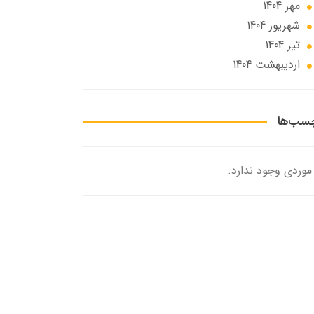
مهر 1404
شهریور 1404
تير 1404
ارديبهشت 1404
سب‌ها
موردی وجود ندارد.