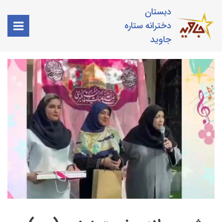
دبستان
دخترانه ستاره
جاوید